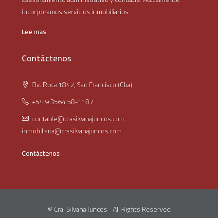
incorporamos servicios inmobiliarios.
Lee mas
Contáctenos
Bv. Roca 1842, San Francisco (Cba)
+54 9 3564 58-1187
contable@crasilvanajuncos.com
inmobiliaria@crasilvanajuncos.com
Contáctenos
© Cra. Silvana Juncos - All Rights Reserved