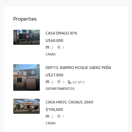
Properties
CASA DRAGO 876
U$40.000
2
1
CASAS
DEPTO. BARRIO ROQUE SAENZ PEÑA
U$27.000
2
1
60
MT2
DEPARTAMENTOS
CASA HNOS. CASALIS 2660
$100,000
2
1
CASAS