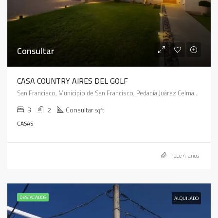
Consultar
CASA COUNTRY AIRES DEL GOLF
San Francisco, Municipio de San Francisco, Pedanía Juárez Celman, Departamento San Justo, Córdoba, X2400, Argentina
3
2
Consultar
sqft
CASAS
hace 4 años
DESTACADOS
ALQUILADO