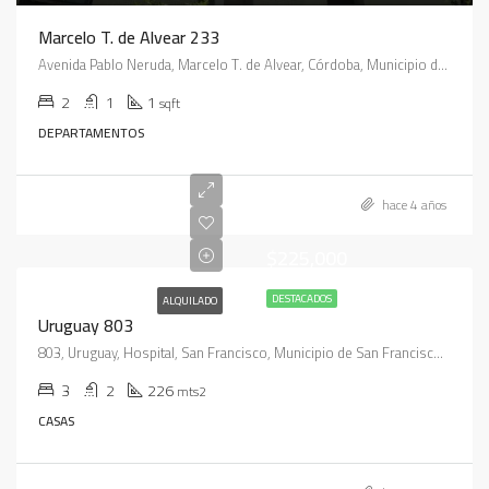
Marcelo T. de Alvear 233
Avenida Pablo Neruda, Marcelo T. de Alvear, Córdoba, Municipio de Córdoba, Pedanía Capital, Departamento Capital, Córdoba, X5020, Argentina
2
1
1
sqft
DEPARTAMENTOS
hace 4 años
$225,000
DESTACADOS
ALQUILADO
Uruguay 803
803, Uruguay, Hospital, San Francisco, Municipio de San Francisco, Pedanía Juárez Celman, Departamento San Justo, Córdoba, X2400, Argentina
3
2
226
mts2
CASAS