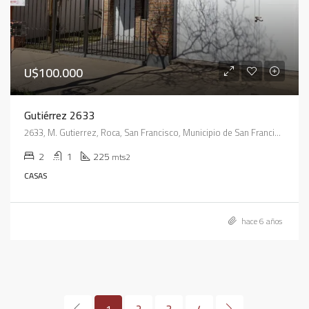
U$100.000
Gutiérrez 2633
2633, M. Gutierrez, Roca, San Francisco, Municipio de San Francisco, Pedanía Juárez Celman, Departamento San Justo, Córdoba, X2400, Argentina
2
1
225
mts2
CASAS
hace 6 años