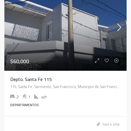
$60,000
Depto. Santa Fe 115
115, Santa Fe, Sarmiento, San Francisco, Municipio de San Francisco, Pedanía Juárez Celman, Departamento San Justo, Córdoba, X2400, Argentina
2
1
.
sqft
DEPARTAMENTOS
hace 4 años