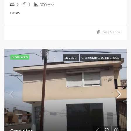
2
1
300
mt2
CASAS
hace 4 años
DESTACADOS
EN VENTA
OPORTUNIDAD DE INVERSION
Consultar