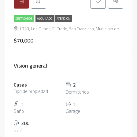
DESTACADOS
ALQUILADO
ATENCION
1328, Los Olmos, El Prado, San Francisco, Municipio de San Francisco, Pedanía Juárez Celman, Departamento San Justo, Córdoba, X2400, Argentina
$70,000
Visión general
Casas
2
Tipo de propiedad
Dormitorios
1
1
Baño
Garage
300
mt2