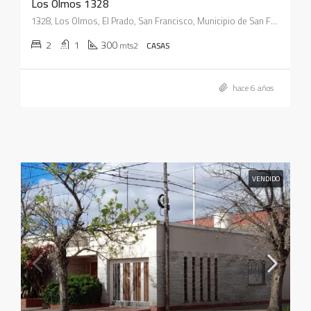
Los Olmos 1328
1328, Los Olmos, El Prado, San Francisco, Municipio de San Francisco, Pedanía Juárez Celman, Departamento San Justo, Córdoba, X2400, Argentina
2
1
300
mts2
CASAS
hace 6 años
VENDIDO