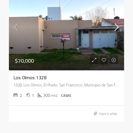
$70,000
Los Olmos 1328
1328, Los Olmos, El Prado, San Francisco, Municipio de San Francisco, Pedanía Juárez Celman, Departamento San Justo, Córdoba, X2400, Argentina
2
1
300
mt2
CASAS
hace 4 años