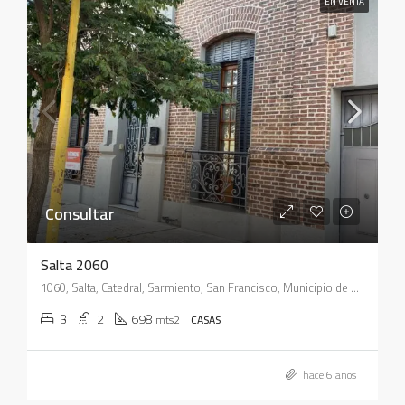
EN VENTA
Consultar
Salta 2060
1060, Salta, Catedral, Sarmiento, San Francisco, Municipio de San Francisco, Pedanía Juárez Celman, Departamento San Justo, Córdoba, X2400, Argentina
3
2
698
mts2
CASAS
hace 6 años