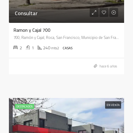
Consultar
Ramon y Cajal 700
700, Ramón y Cajal, Roca, San Francisco, Municipio de San Francisco, Pedanía Juárez Celman, Departamento San Justo, Córdoba, X2400, Argentina
2
1
240
mts2
CASAS
hace 6 años
EN VENTA
DESTACADOS