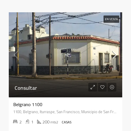
EN VENTA
Consultar
Belgrano 1100
1100, Belgrano, Iturraspe, San Francisco, Municipio de San Francisco, Pedanía Juárez Celman, Departamento San Justo, Córdoba, X2400, Argentina
2
1
200
mts2
CASAS