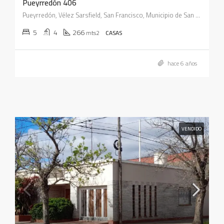
Pueyrredón 406
Pueyrredón, Vélez Sarsfield, San Francisco, Municipio de San Francisco, Pedanía Juárez Celman, Departamento San Justo, Córdoba, X2400, Argentina
5
4
266
mts2
CASAS
hace 6 años
VENDIDO