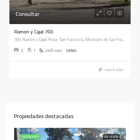
Consultar
Ramon y Cajal 700
700, Ramón y Cajal, Roca, San Francisco, Municipio de San Francisco, Pedanía Juárez Celman, Departamento San Justo, Córdoba, X2400, Argentina
2
1
240
mts2
CASAS
hace 6 años
Propiedades destacadas
ENTA
DESTACADOS
EN VENTA
DES