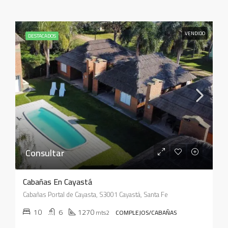
VENDIDO
DESTACADOS
Consultar
Cabañas En Cayastá
Cabañas Portal de Cayasta, S3001 Cayastá, Santa Fe
10
6
1270
mts2
COMPLEJOS/CABAÑAS