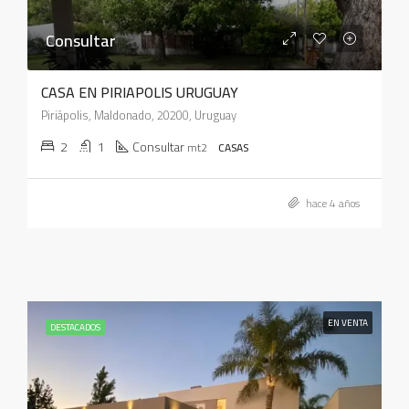
Consultar
CASA EN PIRIAPOLIS URUGUAY
Piriápolis, Maldonado, 20200, Uruguay
2
1
Consultar
mt2
CASAS
hace 4 años
EN VENTA
DESTACADOS