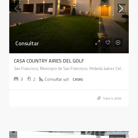
Consultar
CASA COUNTRY AIRES DEL GOLF
San Francisco, Municipio de San Francisco, Pedanía Juárez Celman, Departamento San Justo, Córdoba, X2400, Argentina
3
2
Consultar
sqft
CASAS
hace 4 años