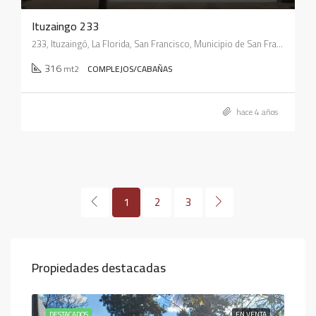
Ituzaingo 233
233, Ituzaingó, La Florida, San Francisco, Municipio de San Francisco, Pedanía Juárez Celman, Departamento San Justo, Córdoba, X2400, Argentina
316
mt2
COMPLEJOS/CABAÑAS
hace 4 años
1
2
3
Propiedades destacadas
ENTA
DESTACADOS
EN VENTA
DES