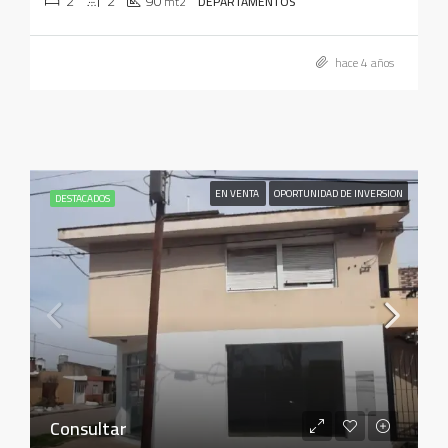
2
2
90
mt2
DEPARTAMENTOS
hace 4 años
EN VENTA
OPORTUNIDAD DE INVERSION
DESTACADOS
Consultar