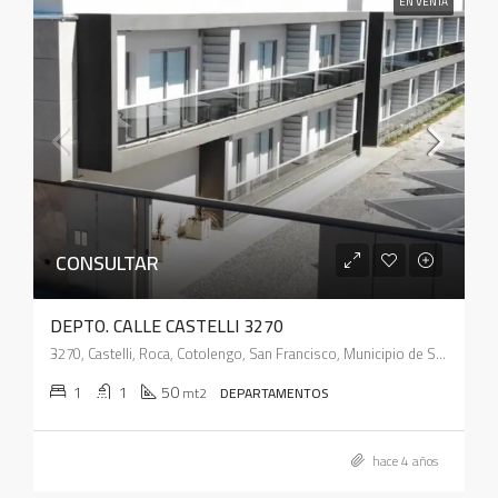
EN VENTA
CONSULTAR
DEPTO. CALLE CASTELLI 3270
3270, Castelli, Roca, Cotolengo, San Francisco, Municipio de San Francisco, Pedanía Juárez Celman, Departamento San Justo, Córdoba, X2400, Argentina
1
1
50
mt2
DEPARTAMENTOS
hace 4 años