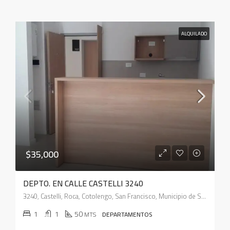
ALQUILADO
$35,000
DEPTO. EN CALLE CASTELLI 3240
3240, Castelli, Roca, Cotolengo, San Francisco, Municipio de San Francisco, Pedanía Juárez Celman, Departamento San Justo, Córdoba, X2400, Argentina
1
1
50
MTS
DEPARTAMENTOS