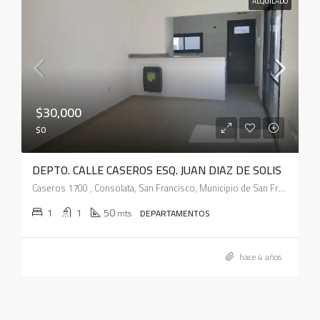
ALQUILADO
$30,000
$0
DEPTO. CALLE CASEROS ESQ. JUAN DIAZ DE SOLIS
Caseros 1700 , Consolata, San Francisco, Municipio de San Francisco, Pedanía Juárez Celman, Departamento San Justo, Córdoba, X2400, Argentina
1
1
50
mts
DEPARTAMENTOS
hace 4 años