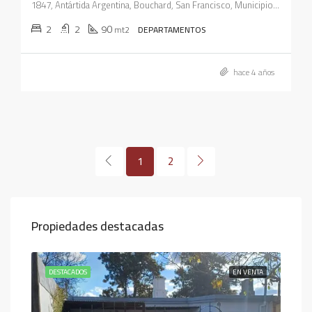
1847, Antártida Argentina, Bouchard, San Francisco, Municipio de San Francisco, Pedanía Juárez Celman, Departamento San Justo, Córdoba, X2400, Argentina
2
2
90
mt2
DEPARTAMENTOS
hace 4 años
1
2
Propiedades destacadas
ENTA
DESTACADOS
EN VENTA
DES