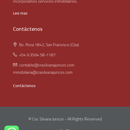
incorporamos servicios inmobiliarios.
Lee mas
Contáctenos
Bv. Roca 1842, San Francisco (Cba)
+54 9 3564 58-1187
contable@crasilvanajuncos.com
inmobiliaria@crasilvanajuncos.com
Contáctenos
© Cra. Silvana Juncos - All Rights Reserved