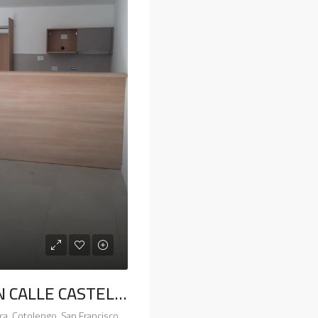
DEPTO. EN CALLE CASTELLI 3240
3240, Castelli, Roca, Cotolengo, San Francisco, Municipio de San Francisco, Pedanía Juárez Celman, Departamento San Justo, Córdoba, X2400, Argentina