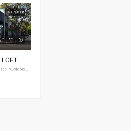
EN ALQUILER
 LOFT
Caseros, Consolata, San Francisco, Municipio de San Francisco, Pedanía Juárez Celman, Departamento San Justo, Córdoba, X2400, Argentina