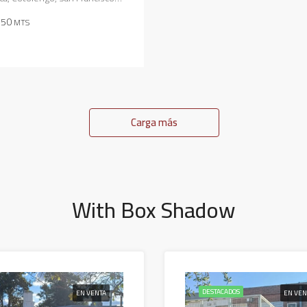
50
MTS
Carga más
With Box Shadow
DESTACADOS
EN VENTA
EN VE