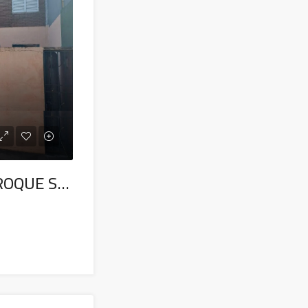
DEPTO. BARRIO ROQUE SAENZ PEÑA