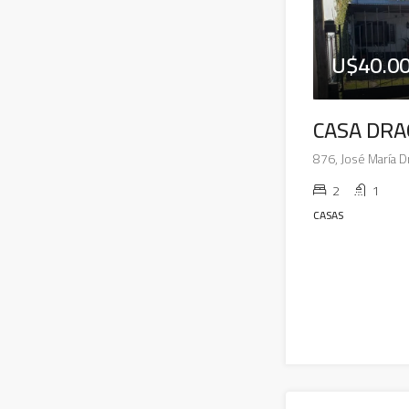
U$40.0
CASA DRA
2
1
CASAS