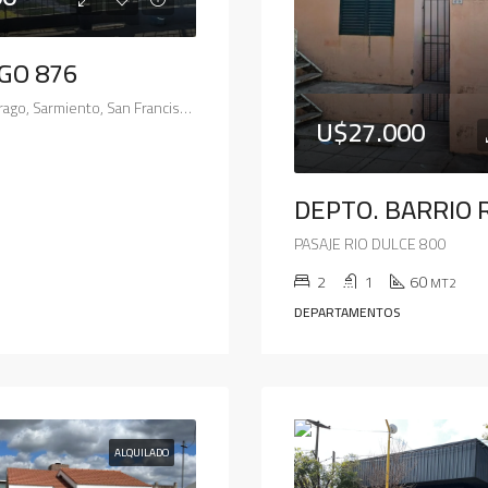
GO 876
876, José María Drago, Sarmiento, San Francisco, Municipio de San Francisco, Pedanía Juárez Celman, Departamento San Justo, Córdoba, 2400, Argentina
U$27.000
PASAJE RIO DULCE 800
2
1
60
MT2
DEPARTAMENTOS
ALQUILADO