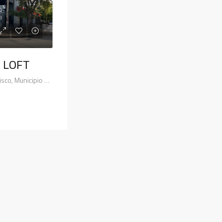
 LOFT
Caseros, Consolata, San Francisco, Municipio de San Francisco, Pedanía Juárez Celman, Departamento San Justo, Córdoba, X2400, Argentina