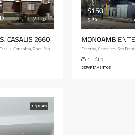
$150
0
$150
S. CASALIS 2660
MONOAMBIENTE
2660, Hermanos Casalis, Consolata, Roca, San Francisco, Municipio de San Francisco, Pedanía Juárez Celman, Departamento San Justo, Córdoba, X2400, Argentina
1
1
DEPARTAMENTOS
ALQUILADO