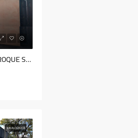
DEPTO. BARRIO ROQUE SAENZ PEÑA
EN ALQUILER