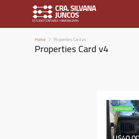
Home
Properties Card v4
Properties Card v4
DESTACADOS
U$40.0