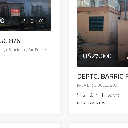
00
GO 876
876, José María Drago, Sarmiento, San Francisco, Municipio de San Francisco, Pedanía Juárez Celman, Departamento San Justo, Córdoba, 2400, Argentina
U$27.000
PASAJE RIO DULCE 800
2
1
60
MT2
DEPARTAMENTOS