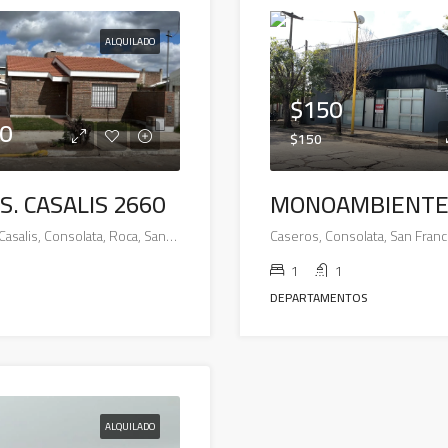
ALQUILADO
$150
0
$150
S. CASALIS 2660
MONOAMBIENTE
2660, Hermanos Casalis, Consolata, Roca, San Francisco, Municipio de San Francisco, Pedanía Juárez Celman, Departamento San Justo, Córdoba, X2400, Argentina
1
1
DEPARTAMENTOS
ALQUILADO