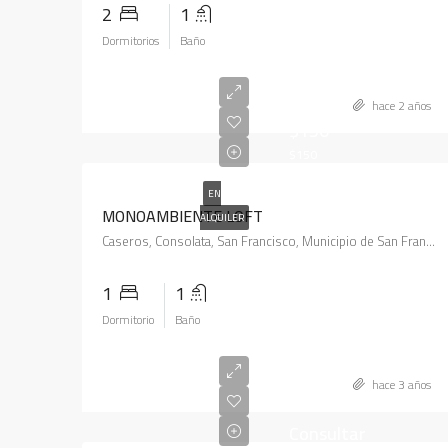
2
1
Dormitorios
Baño
hace 2 años
$150
$150
EN
MONOAMBIENTE LOFT
ALQUILER
Caseros, Consolata, San Francisco, Municipio de San Francisco, Pedanía Juárez Celman, Departamento San Justo, Córdoba, X2400, Argentina
1
1
Dormitorio
Baño
hace 3 años
Consultar