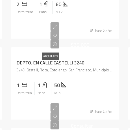
2
1
60
Dormitorios
Baño
MT2
hace 2 años
$35,000
ALQUILADO
DEPTO. EN CALLE CASTELLI 3240
3240, Castelli, Roca, Cotolengo, San Francisco, Municipio de San Francisco, Pedanía Juárez Celman, Departamento San Justo, Córdoba, X2400, Argentina
1
1
50
Dormitorio
Baño
MTS
hace 4 años
Consultar