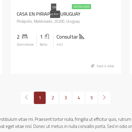
DESTACADOS
EN
CASA EN PIRIAPOLIS URUGUAY
VENTA
Piriápolis, Maldonado, 20200, Uruguay
2
1
Consultar
Dormitorios
Baño
mt2
hace 4 años
1
2
3
4
5
ibulum vitae mi. Praesent tortor nulla, fringilla ut efficitur quis, rutr
 eget vitae nisl. Donec ut metus in nulla convallis porta. Sed in odio orci