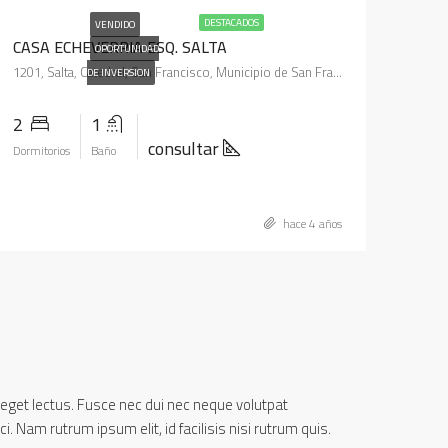
DESTACADOS
VENDIDO
CASA ECHEVERRIA ESQ. SALTA
OPORTUNIDAD
1201, Salta, Catedral, San Francisco, Municipio de San Francisco, Pedanía Juárez Celman, Departamento San Justo, Córdoba, X2400, Argentina
DE INVERSION
2
1
consultar
Dormitorios
Baño
hace 4 años
um eget lectus. Fusce nec dui nec neque volutpat
. Nam rutrum ipsum elit, id facilisis nisi rutrum quis.