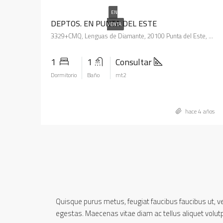
EN
DEPTOS. EN PUNTA DEL ESTE
VENTA
3329+CMQ, Lenguas de Diamante, 20100 Punta del Este, Departamento de Maldonado, Uruguay
1
1
Consultar
Dormitorio
Baño
mt2
hace 4 años
Quisque purus metus, feugiat faucibus faucibus ut, vest
egestas. Maecenas vitae diam ac tellus aliquet volutpat