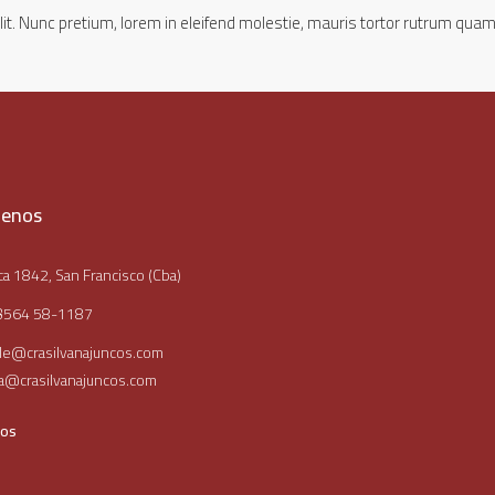
it. Nunc pretium, lorem in eleifend molestie, mauris tortor rutrum quam,
tenos
a 1842, San Francisco (Cba)
3564 58-1187
le@crasilvanajuncos.com
ia@crasilvanajuncos.com
nos