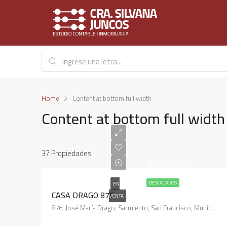
Home
Content at bottom full width
Content at bottom full width
37 Propiedades
U$40.000
DESTACADOS
EN
CASA DRAGO 876
VENTA
876, José María Drago, Sarmiento, San Francisco, Municipio de San Francisco, Pedanía Juárez Celman, Departamento San Justo, Córdoba, 2400, Argentina