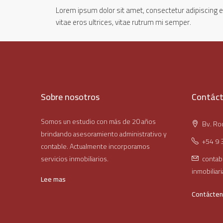
Lorem ipsum dolor sit amet, consectetur adipiscing el
vitae eros ultrices, vitae rutrum mi semper.
Sobre nosotros
Contác
Somos un estudio con más de 20 años
Bv. Roc
brindando asesoramiento administrativo y
+54 9 
contable. Actualmente incorporamos
servicios inmobiliarios.
contab
inmobiliar
Lee mas
Contácte