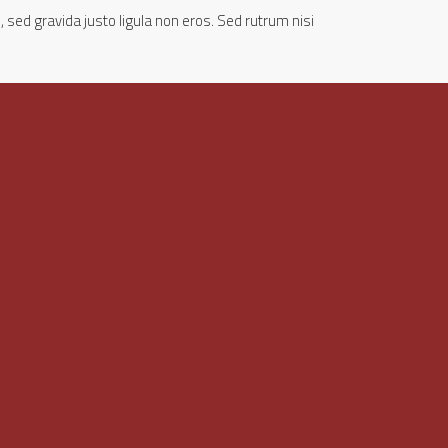
 sed gravida justo ligula non eros. Sed rutrum nisi