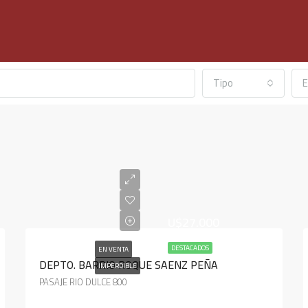
Tipo
E
U$27.000
DESTACADOS
EN VENTA
DEPTO. BARRIO ROQUE SAENZ PEÑA
IMPERDIBLE
PASAJE RIO DULCE 800