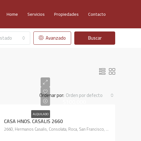
Home
Servicios
Propiedades
Contacto
stado
Avanzado
Buscar
Ordenar por:
Orden por defecto
$100,000
ALQUILADO
CASA HNOS. CASALIS 2660
2660, Hermanos Casalis, Consolata, Roca, San Francisco, Municipio de San Francisco, Pedanía Juárez Celman, Departamento San Justo, Córdoba, X2400, Argentina