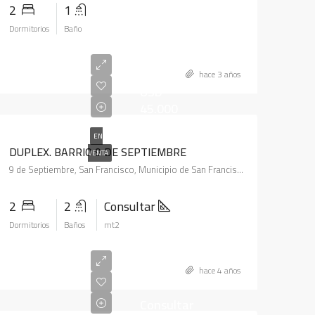
2
1
Dormitorios
Baño
hace 3 años
USD
45.000
EN
DUPLEX. BARRIO 9 DE SEPTIEMBRE
VENTA
9 de Septiembre, San Francisco, Municipio de San Francisco, Pedanía Juárez Celman, Departamento San Justo, Córdoba, X2400, Argentina
2
2
Consultar
Dormitorios
Baños
mt2
hace 4 años
Consultar