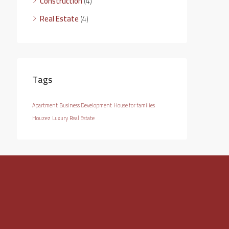
Construction
(4)
Real Estate
(4)
Tags
Apartment
Business Development
House for families
Houzez
Luxury
Real Estate