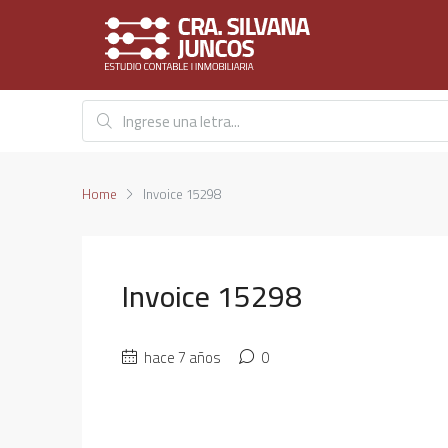
Home
Invoice 15298
Invoice 15298
hace 7 años
0