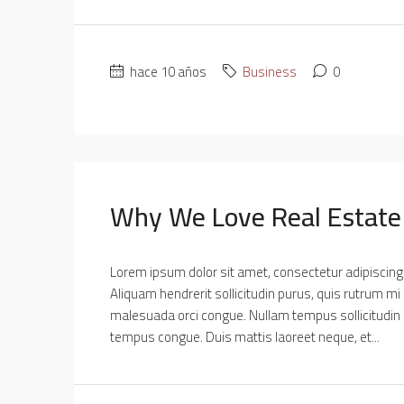
hace 10 años
Business
0
Why We Love Real Estate
Lorem ipsum dolor sit amet, consectetur adipiscing e
Aliquam hendrerit sollicitudin purus, quis rutrum mi
malesuada orci congue. Nullam tempus sollicitudin cur
tempus congue. Duis mattis laoreet neque, et...