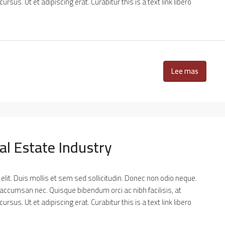
sus. Ut et adipiscing erat. Curabitur this is a text link libero
Lee mas
al Estate Industry
lit. Duis mollis et sem sed sollicitudin. Donec non odio neque.
 accumsan nec. Quisque bibendum orci ac nibh facilisis, at
sus. Ut et adipiscing erat. Curabitur this is a text link libero