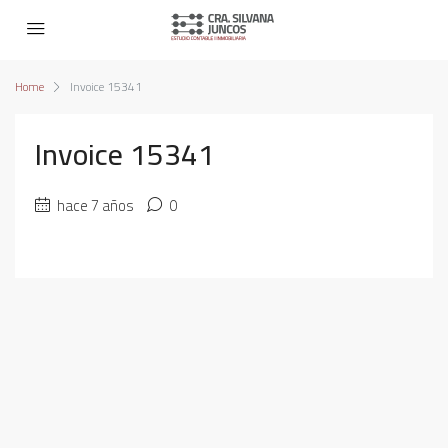
Home
Invoice 15341
Invoice 15341
hace 7 años
0