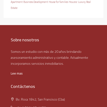
Apartment
Business Development
House for families
Houzez
Luxury
Real
Estate
Sobre nosotros
Somos un estudio con más de 20 años brindando
asesoramiento administrativo y contable. Actualmente
incorporamos servicios inmobiliarios.
Lee mas
Contáctenos
Bv. Roca 1842, San Francisco (Cba)