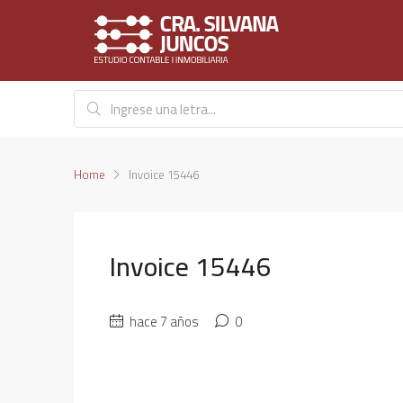
Home
Invoice 15446
Invoice 15446
hace 7 años
0