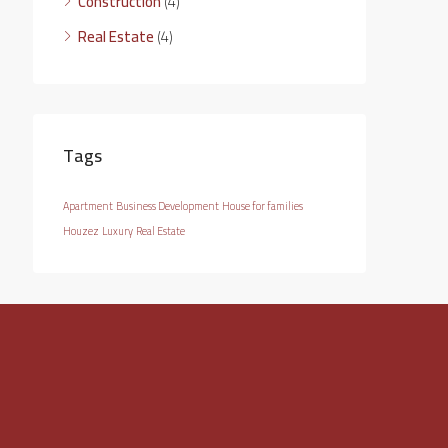
Construction
(4)
Real Estate
(4)
Tags
Apartment
Business Development
House for families
Houzez
Luxury
Real Estate