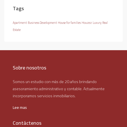
Tags
Apartment
Business Development
House for families
Houzez
Luxury
Real
Estate
Sobre nosotros
Somos un estudio con más de 20 años brindando
asesoramiento administrativo y contable. Actualmente
incorporamos servicios inmobiliarios.
Lee mas
Contáctenos