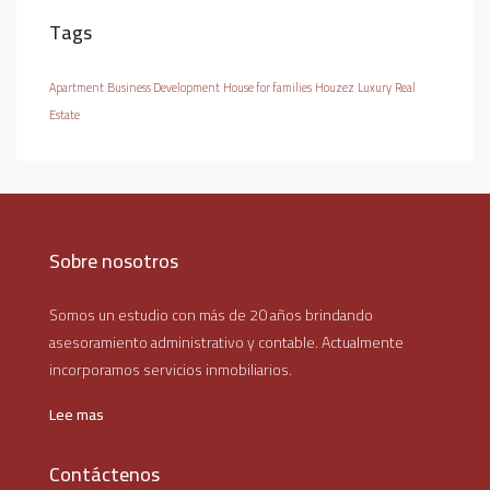
Tags
Apartment
Business Development
House for families
Houzez
Luxury
Real
Estate
Sobre nosotros
Somos un estudio con más de 20 años brindando
asesoramiento administrativo y contable. Actualmente
incorporamos servicios inmobiliarios.
Lee mas
Contáctenos