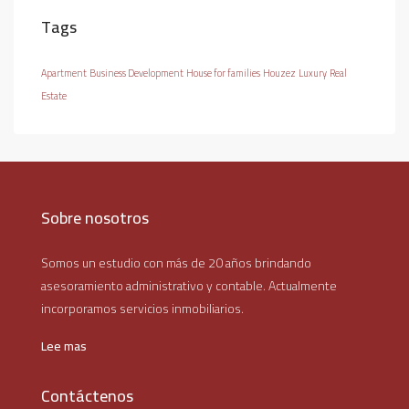
Tags
Apartment
Business Development
House for families
Houzez
Luxury
Real
Estate
Sobre nosotros
Somos un estudio con más de 20 años brindando
asesoramiento administrativo y contable. Actualmente
incorporamos servicios inmobiliarios.
Lee mas
Contáctenos