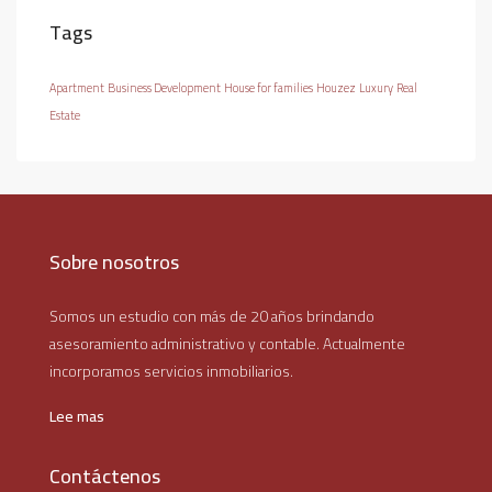
Tags
Apartment
Business Development
House for families
Houzez
Luxury
Real
Estate
Sobre nosotros
Somos un estudio con más de 20 años brindando
asesoramiento administrativo y contable. Actualmente
incorporamos servicios inmobiliarios.
Lee mas
Contáctenos