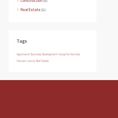
Construction
(4)
Real Estate
(4)
Tags
Apartment
Business Development
House for families
Houzez
Luxury
Real Estate