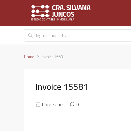
Home
Invoice 15581
Invoice 15581
hace 7 años
0