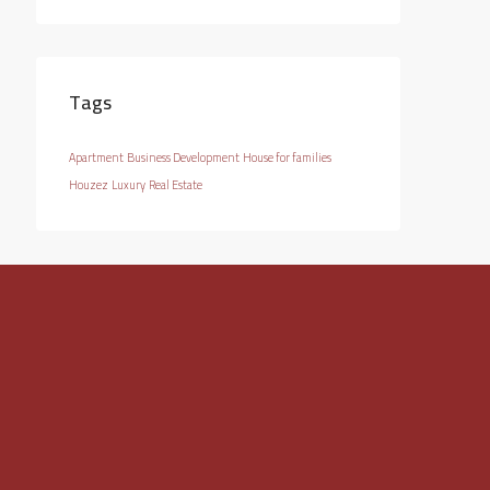
Tags
Apartment
Business Development
House for families
Houzez
Luxury
Real Estate