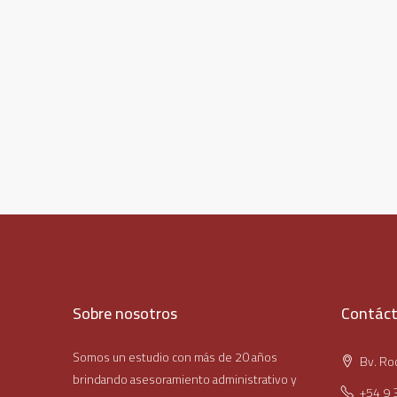
Sobre nosotros
Contác
Somos un estudio con más de 20 años
Bv. Roc
brindando asesoramiento administrativo y
+54 9 