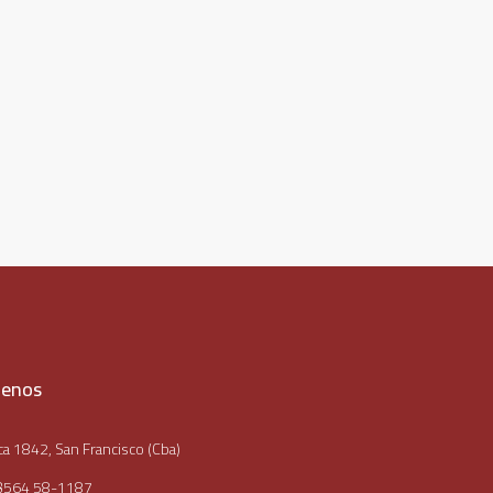
tenos
a 1842, San Francisco (Cba)
3564 58-1187