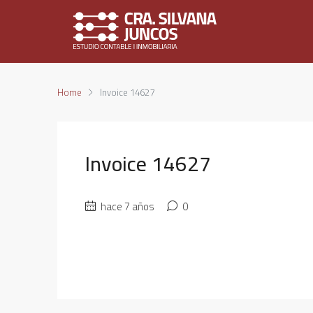
Home
Invoice 14627
Invoice 14627
hace 7 años
0