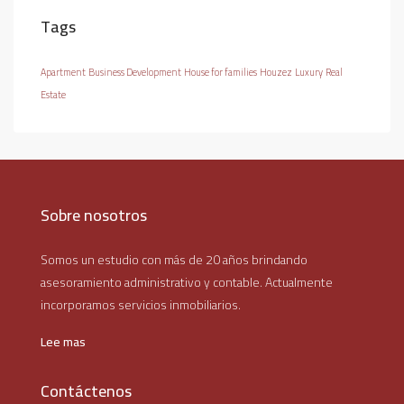
Tags
Apartment
Business Development
House for families
Houzez
Luxury
Real
Estate
Sobre nosotros
Somos un estudio con más de 20 años brindando
asesoramiento administrativo y contable. Actualmente
incorporamos servicios inmobiliarios.
Lee mas
Contáctenos