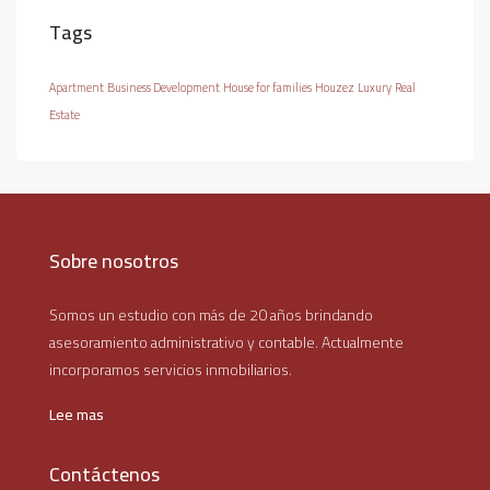
Tags
Apartment
Business Development
House for families
Houzez
Luxury
Real
Estate
Sobre nosotros
Somos un estudio con más de 20 años brindando
asesoramiento administrativo y contable. Actualmente
incorporamos servicios inmobiliarios.
Lee mas
Contáctenos