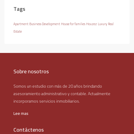
Tags
Apartment
Business Development
House for families
Houzez
Luxury
Real
Estate
Sobre nosotros
Somos un estudio con más de 20 años brindando
asesoramiento administrativo y contable. Actualmente
incorporamos servicios inmobiliarios.
Lee mas
Contáctenos