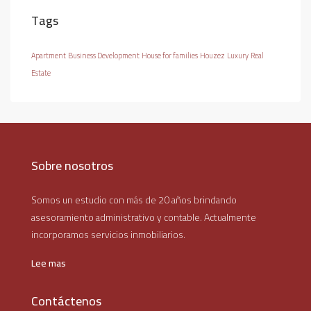
Tags
Apartment
Business Development
House for families
Houzez
Luxury
Real
Estate
Sobre nosotros
Somos un estudio con más de 20 años brindando
asesoramiento administrativo y contable. Actualmente
incorporamos servicios inmobiliarios.
Lee mas
Contáctenos