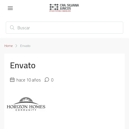
Home
Envato
Envato
hace 10 años
0