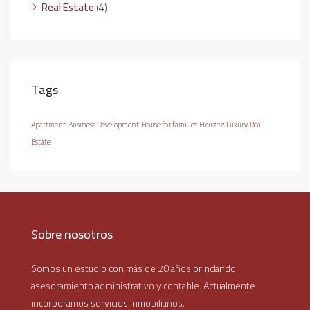
Real Estate
(4)
Tags
Apartment
Business Development
House for families
Houzez
Luxury
Real
Estate
Sobre nosotros
Somos un estudio con más de 20 años brindando
asesoramiento administrativo y contable. Actualmente
incorporamos servicios inmobiliarios.