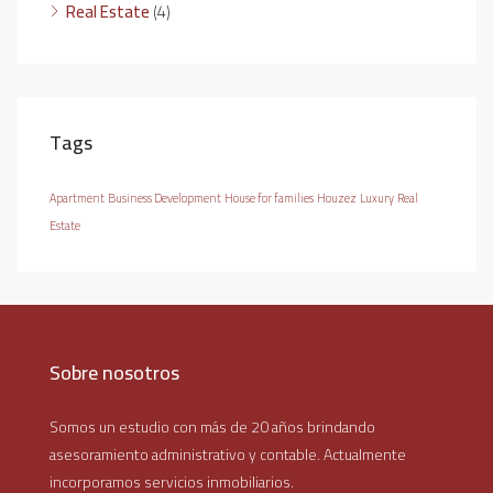
Real Estate
(4)
Tags
Apartment
Business Development
House for families
Houzez
Luxury
Real
Estate
Sobre nosotros
Somos un estudio con más de 20 años brindando
asesoramiento administrativo y contable. Actualmente
incorporamos servicios inmobiliarios.