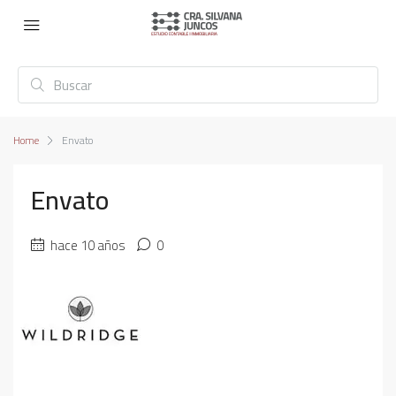
Home
Envato
Envato
hace 10 años
0