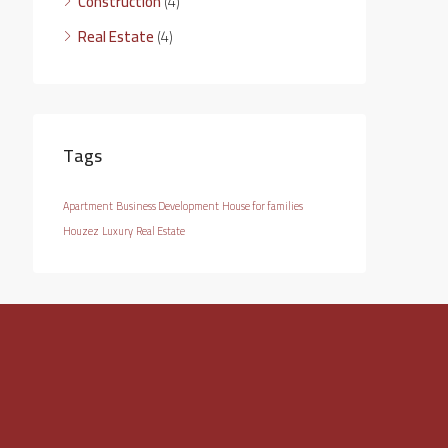
Construction
(4)
Real Estate
(4)
Tags
Apartment
Business Development
House for families
Houzez
Luxury
Real Estate