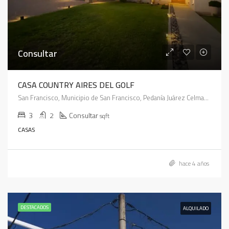
Consultar
CASA COUNTRY AIRES DEL GOLF
San Francisco, Municipio de San Francisco, Pedanía Juárez Celman, Departamento San Justo, Córdoba, X2400, Argentina
3
2
Consultar
sqft
CASAS
hace 4 años
DESTACADOS
ALQUILADO