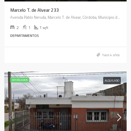
Marcelo T. de Alvear 233
Avenida Pablo Neruda, Marcelo T. de Alvear, Córdoba, Municipio de Córdoba, Pedanía Capital, Departamento Capital, Córdoba, X5020, Argentina
2
1
1
sqft
DEPARTAMENTOS
hace 4 años
DESTACADOS
ALQUILADO