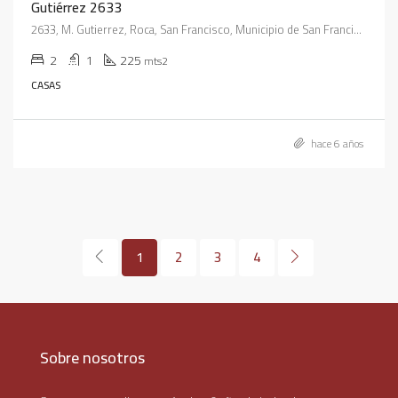
Gutiérrez 2633
2633, M. Gutierrez, Roca, San Francisco, Municipio de San Francisco, Pedanía Juárez Celman, Departamento San Justo, Córdoba, X2400, Argentina
2
1
225
mts2
CASAS
hace 6 años
1
2
3
4
Sobre nosotros