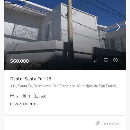
$60,000
Depto. Santa Fe 115
115, Santa Fe, Sarmiento, San Francisco, Municipio de San Francisco, Pedanía Juárez Celman, Departamento San Justo, Córdoba, X2400, Argentina
2
1
.
sqft
DEPARTAMENTOS
hace 4 años