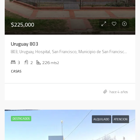
$225,000
Uruguay 803
803, Uruguay, Hospital, San Francisco, Municipio de San Francisco, Pedanía Juárez Celman, Departamento San Justo, Córdoba, X2400, Argentina
3
2
226
mts2
CASAS
hace 4 años
DESTACADOS
ALQUILADO
ATENCION