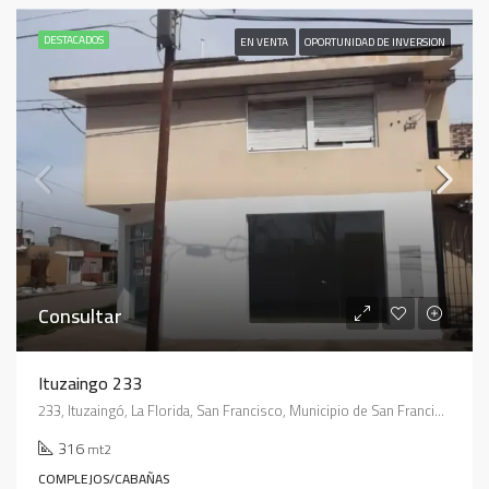
DESTACADOS
EN VENTA
OPORTUNIDAD DE INVERSION
Consultar
Ituzaingo 233
233, Ituzaingó, La Florida, San Francisco, Municipio de San Francisco, Pedanía Juárez Celman, Departamento San Justo, Córdoba, X2400, Argentina
316
mt2
COMPLEJOS/CABAÑAS