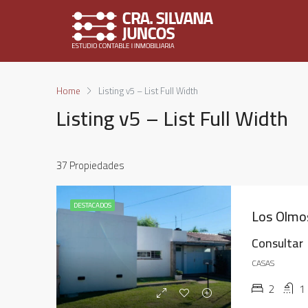
Home
Listing v5 – List Full Width
Listing v5 – List Full Width
37 Propiedades
DESTACADOS
Los Olmo
Consultar
CASAS
2
1