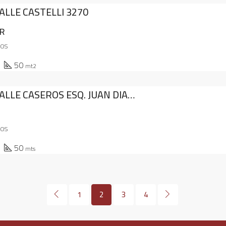
ALLE CASTELLI 3270
R
TOS
50
mt2
DEPTO. CALLE CASEROS ESQ. JUAN DIAZ DE SOLIS
TOS
50
mts
1
2
3
4