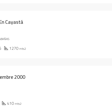
En Cayastá
ABAÑAS
6
1270
mts2
tiembre 2000
410
mts2