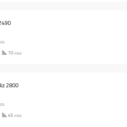
 2490
TOS
70
mts2
oliz 2800
TOS
45
mts2