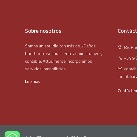
Sobre nosotros
Contác
Somos un estudio con más de 20 años
Bv. Roc
brindando asesoramiento administrativo y
+54 9 
contable. Actualmente incorporamos
servicios inmobiliarios.
contab
inmobiliar
Lee mas
Contácte