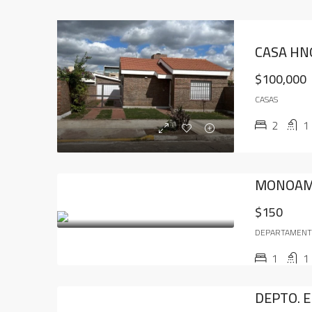
CASA HNO
$100,000
CASAS
2
1
MONOAM
$150
DEPARTAMEN
1
1
DEPTO. E