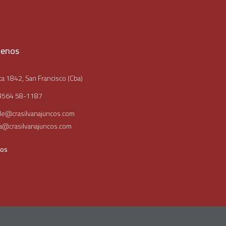
tenos
a 1842, San Francisco (Cba)
3564 58-1187
le@crasilvanajuncos.com
ia@crasilvanajuncos.com
nos