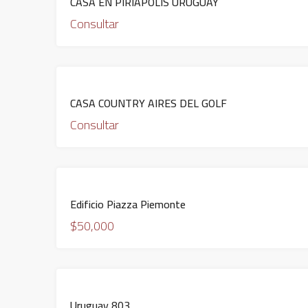
CASA EN PIRIAPOLIS URUGUAY
Consultar
DESTACADO
EN
CASA COUNTRY AIRES DEL GOLF
VENTA
Consultar
DESTACADO
ALQUILADO
Edificio Piazza Piemonte
$50,000
DESTACADO
ALQUILADO
Uruguay 803