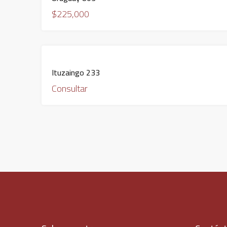
$225,000
DESTACADO
EN VENTA
Ituzaingo 233
OPORTUNIDAD
Consultar
DE INVERSION