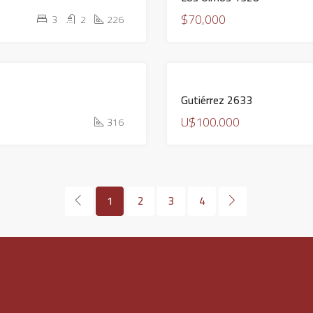
$70,000
3
2
226
S
Gutiérrez 2633
U$100.000
316
1
2
3
4