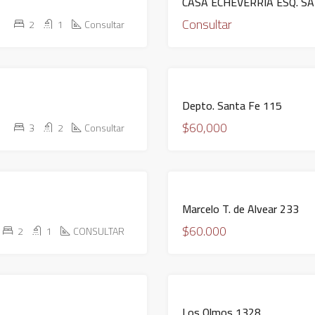
CASA ECHEVERRIA ESQ. S
Consultar
2
1
Consultar
S
Depto. Santa Fe 115
$60,000
3
2
Consultar
S
Marcelo T. de Alvear 233
$60.000
2
1
CONSULTAR
S
Los Olmos 1328