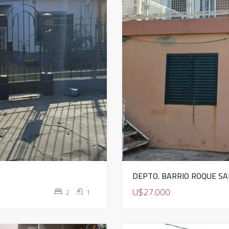
DEPTO. BARRIO ROQUE S
U$27.000
2
1