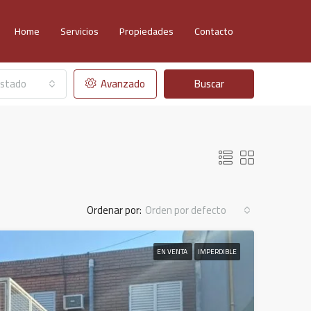
Home
Servicios
Propiedades
Contacto
stado
Avanzado
Buscar
Ordenar por:
Orden por defecto
EN VENTA
IMPERDIBLE