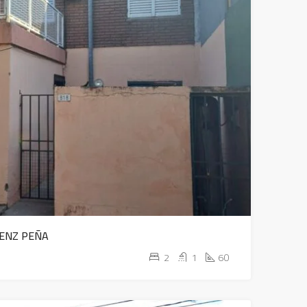
AENZ PEÑA
2
1
60