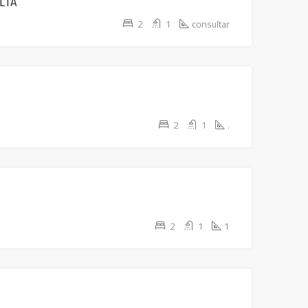
ALTA
2
1
consultar
DESTACADOS
ALQUILADO
2
1
.
DESTACADOS
ALQUILADO
2
1
1
DESTACADOS
ALQUILADO
ATENCION