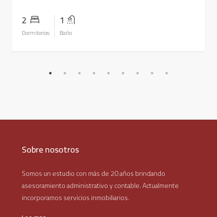
2
1
Dormitorios
Baño
Sobre nosotros
Somos un estudio con más de 20 años brindando
asesoramiento administrativo y contable. Actualmente
incorporamos servicios inmobiliarios.