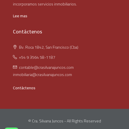
incorporamos servicios inmobiliarios.
Lee mas
Contáctenos
Bv. Roca 1842, San Francisco (Cba)
+54 9 3564 58-1187
contable@crasilvanajuncos.com
inmobiliaria@crasilvanajuncos.com
Contáctenos
© Cra. Silvana Juncos - All Rights Reserved