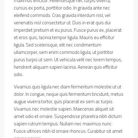
maximus efficitur. Pellentesque nec turpis viverra,
cursus ex porta, porttitor odio. In gravida ante nec
eleifend commodo. Cras gravida interdum nisl, vel
venenatis nisl consectetur ut. Duis in erat quis dui
imperdiet pretium et eu purus. Fusce purus ex, placerat
et eros quis, lacinia tempor ligula. Mauris eu efficitur
ligula. Sed scelerisque, elit nec condimentum
ullamcorper, sem enim commodo ligula, ut porttitor
purus turpis ut sem. Ut vehicula velit nec lorem tempus,
hendrerit aliquam sapien lacinia. Aenean quis efficitur
odio.
Vivamus quis ligula nec diam fermentum molestie ut ut
dolor. In congue, neque quis fermentum tincidunt, metus
augue viverra tortor, quis placerat ex sem ac turpis.
Vivamus nec molestie sapien. Maecenas aliquet sit
amet odio et ornare. Suspendisse pharetra nibh dictum
sapien rutrum tempus. Nullam nec maximus nunc.
Fusce ultrices nibh id ornare rhoncus. Curabitur sit amet