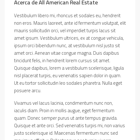
Acerca de All American Real Estate
Vestibulum libero mi, rhoncus et sodales eu, hendrerit
non eros. Mauris laoreet, ante id fermentum volutpat, elit
mauris sollicitudin orci, vel imperdiet turpis lacus sit
amet ipsum. Vestibulum ultrices, ex at congue vehicula,
ipsum orci bibendum nunc, at vestibulum nisl justo sit
amet orci. Aenean vitae congue magna. Duis dapibus
tincidunt felis, in hendrerit lorem cursus sit amet.
Quisque dapibus, lorem a vestibulum scelerisque, ligula
nisl placerat turpis, eu venenatis sapien dolor in quam.
Ut eu tortor sollicitudin leo sodales pharetra. Nulla eget
posuere arcu.
Vivamus vel lacus lacinia, condimentum nunc non,
iaculis diam. Proin in mollis augue, eget fermentum
quam. Donec semper purus ut ante tempus gravida.
Quisque et ante orci. Sed venenatis turpis mi, non varius
justo scelerisque id. Maecenas fermentum nunc sed