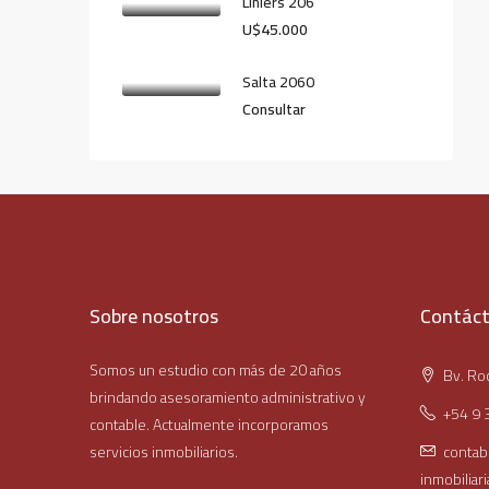
Liniers 206
U$45.000
Salta 2060
Consultar
Sobre nosotros
Contác
Somos un estudio con más de 20 años
Bv. Roc
brindando asesoramiento administrativo y
+54 9 
contable. Actualmente incorporamos
servicios inmobiliarios.
contab
inmobiliar