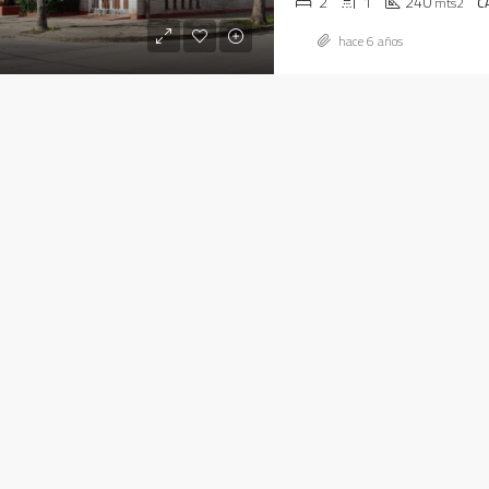
2
1
240
mts2
C
hace 6 años