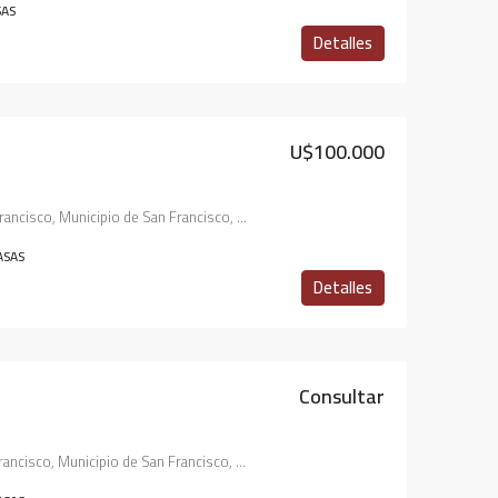
SAS
Detalles
U$40.000
U$27.000
876, José María Drago, Sarmiento, San Francisco, Municipio de San Francisco, Pedanía Juárez Celman, Departamento San Justo, Córdoba, 2400, Argentina
PASAJE RIO DULCE 8
U$100.000
2633, M. Gutierrez, Roca, San Francisco, Municipio de San Francisco, Pedanía Juárez Celman, Departamento San Justo, Córdoba, X2400, Argentina
ASAS
Detalles
Consultar
700, Ramón y Cajal, Roca, San Francisco, Municipio de San Francisco, Pedanía Juárez Celman, Departamento San Justo, Córdoba, X2400, Argentina