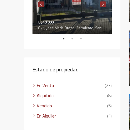
U$40.000
U$27.0
0200, Uruguay
876, José María Drago, Sarmiento, San Francisco, Municipio de San Francisco, Pedanía Juárez Celman, Departamento San Justo, Córdoba, 2400, Argentina
PASAJE
Estado de propiedad
En Venta
(23)
Alquilado
(8)
Vendido
(5)
En Alquiler
(1)