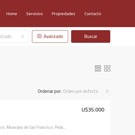
Home
Servicios
Propiedades
Contacto
stado
Avanzado
Buscar
Ordenar por:
Orden por defecto
U$35.000
TA
DESTACADOS
EN VENTA
DESTACADOS
2215, Castelli, Roca, San Francisco, Municipio de San Francisco, Pedanía Juárez Celman, Departamento San Justo, Córdoba, X2400, Argentina