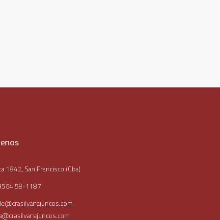
tenos
a 1842, San Francisco (Cba)
3564 58-1187
le@crasilvanajuncos.com
ia@crasilvanajuncos.com