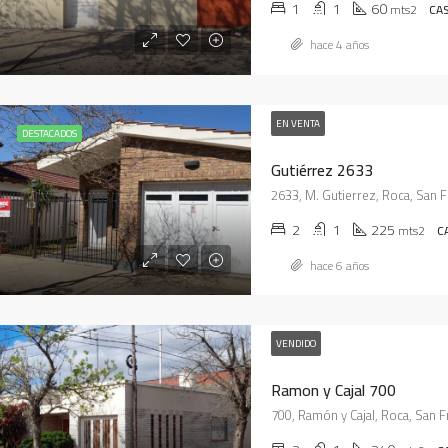
1
1
60
mts2
CA
hace 4 años
00
Consultar
 RIO DULCE 800
Piriápolis, Maldonado, 20200, Uruguay
EN VENTA
DESTACADOS
Gutiérrez 2633
2
1
225
mts2
C
hace 6 años
VENDIDO
Ramon y Cajal 700