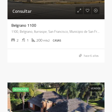
Consultar
Belgrano 1100
1100, Belgrano, Iturraspe, San Francisco, Municipio de San Francisco, Pedanía Juárez Celman, Departamento San Justo, Córdoba, X2400, Argentina
2
1
200
mts2
CASAS
hace 6 años
VENDIDO
DESTACADOS