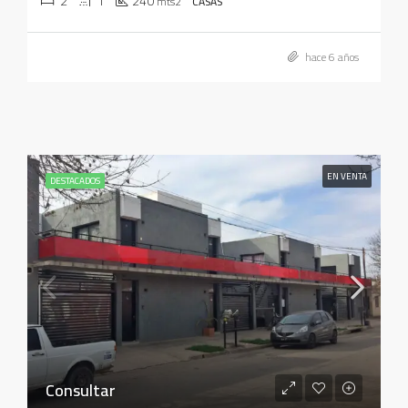
2
1
240
mts2
CASAS
hace 6 años
EN VENTA
DESTACADOS
Consultar