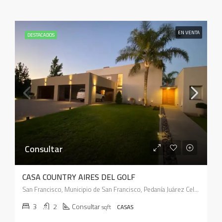
EN VENTA
DESTACADOS
Consultar
CASA COUNTRY AIRES DEL GOLF
San Francisco, Municipio de San Francisco, Pedanía Juárez Celman, Departamento San Justo, Córdoba, X2400, Argentina
3
2
Consultar
sqft
CASAS