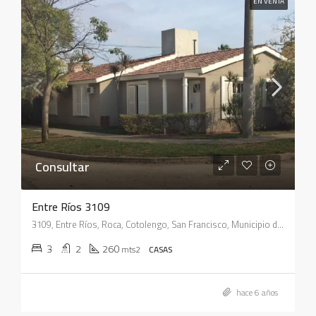
EN VENTA
Consultar
Entre Ríos 3109
3109, Entre Ríos, Roca, Cotolengo, San Francisco, Municipio de San Francisco, Pedanía Juárez Celman, Departamento San Justo, Córdoba, X2400, Argentina
3
2
260
mts2
CASAS
hace 6 años