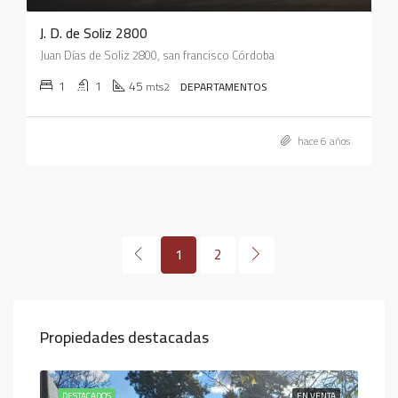
J. D. de Soliz 2800
Juan Días de Soliz 2800, san francisco Córdoba
1
1
45
mts2
DEPARTAMENTOS
hace 6 años
1
2
Propiedades destacadas
ENTA
DESTACADOS
EN VENTA
DES