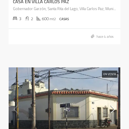
CASA EN VILLA CARLOS PAZ
Gobernador Garzón, Santa Rita del Lago, Villa Carlos Paz, Municipio de Villa Carlos Paz, Pedanía San Roque, Departamento Punilla, Córdoba, X5166, Argentina
3
2
600
mt2
CASAS
hace 4 años
EN VENTA