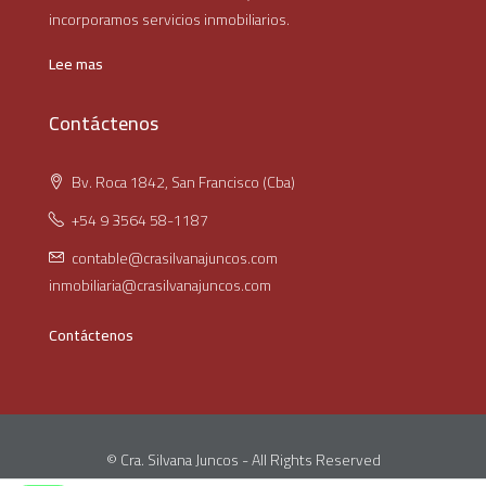
incorporamos servicios inmobiliarios.
Lee mas
Contáctenos
Bv. Roca 1842, San Francisco (Cba)
+54 9 3564 58-1187
contable@crasilvanajuncos.com
inmobiliaria@crasilvanajuncos.com
Contáctenos
© Cra. Silvana Juncos - All Rights Reserved