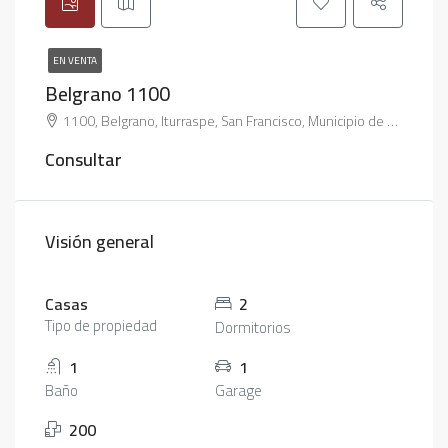
EN VENTA
Belgrano 1100
1100, Belgrano, Iturraspe, San Francisco, Municipio de San Francisco, Pedanía Juárez Celman, Departamento San Justo, Córdoba, X2400, Argentina
Consultar
Visión general
Casas
2
Tipo de propiedad
Dormitorios
1
1
Baño
Garage
200