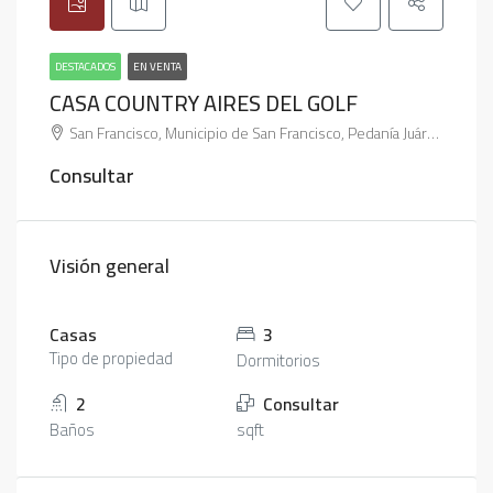
DESTACADOS
EN VENTA
CASA COUNTRY AIRES DEL GOLF
San Francisco, Municipio de San Francisco, Pedanía Juárez Celman, Departamento San Justo, Córdoba, X2400, Argentina
Consultar
Visión general
Casas
3
Tipo de propiedad
Dormitorios
2
Consultar
Baños
sqft