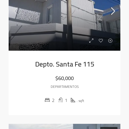
Depto. Santa Fe 115
$60,000
DEPARTAMENTOS
2
1
.
sqft