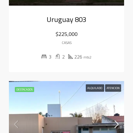
Uruguay 803
$225,000
CASAS
3
2
226
mts2
ALQUILADO
ATENCION
DESTACADOS