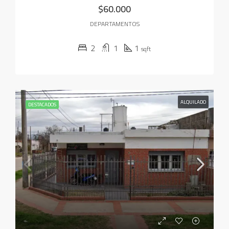
$60.000
DEPARTAMENTOS
2
1
1
sqft
ALQUILADO
DESTACADOS