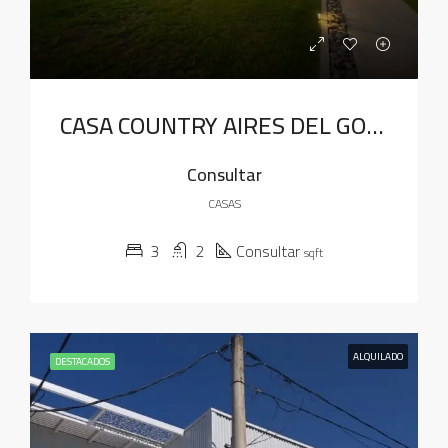
CASA COUNTRY AIRES DEL GOLF
Consultar
CASAS
3
2
Consultar
sqft
ALQUILADO
DESTACADOS