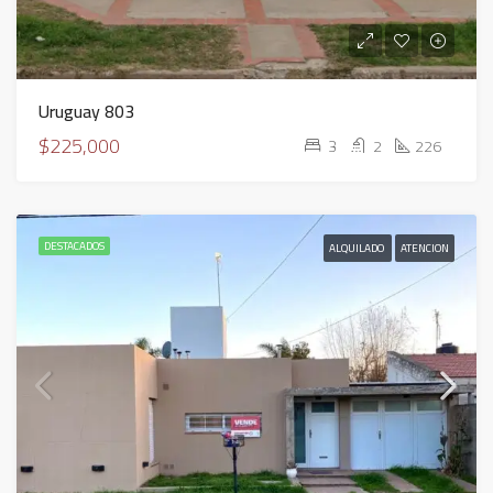
Uruguay 803
$225,000
3
2
226
DESTACADOS
ALQUILADO
ATENCION