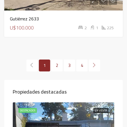
Gutiérrez 2633
U$100.000
2
1
225
1
2
3
4
Propiedades destacadas
ENTA
DESTACADOS
EN VENTA
DES