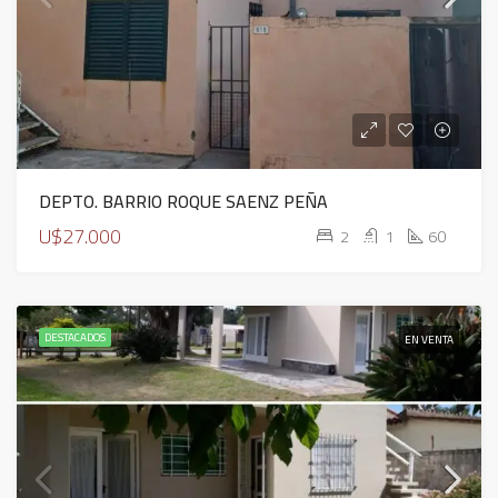
DEPTO. BARRIO ROQUE SAENZ PEÑA
U$27.000
2
1
60
DESTACADOS
EN VENTA