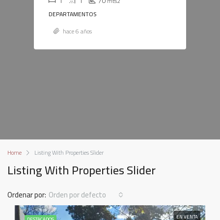
1
1
70
mts2
DEPARTAMENTOS
hace 6 años
Home
Listing With Properties Slider
Listing With Properties Slider
Ordenar por:
Orden por defecto
EN VENTA
DESTACADOS