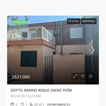
EN VENTA
IMPERDIBLE
DESTACADOS
U$27.000
DEPTO. BARRIO ROQUE SAENZ PEÑA
PASAJE RIO DULCE 800
2
1
60
MT2
DEPARTAMENTOS