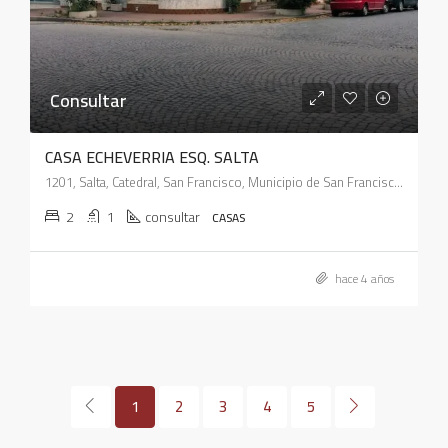
Consultar
CASA ECHEVERRIA ESQ. SALTA
1201, Salta, Catedral, San Francisco, Municipio de San Francisco, Pedanía Juárez Celman, Departamento San Justo, Córdoba, X2400, Argentina
2
1
consultar
CASAS
hace 4 años
1
2
3
4
5